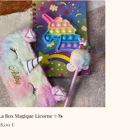
La Box Magique Licorne ✨🦄
Prix
18,00 €