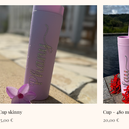
Cup skinny
Cup – 480 m
Prix
Prix
15,00 €
20,00 €