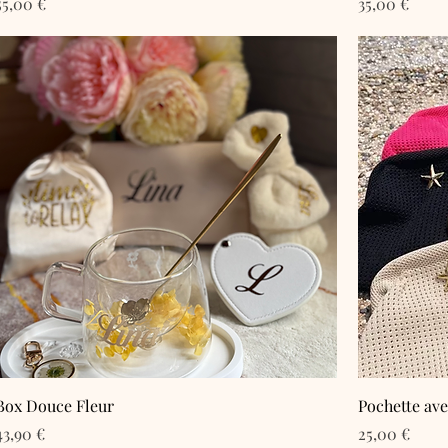
Prix
Prix
55,00 €
35,00 €
Box Douce Fleur
Pochette ave
Prix
Prix
43,90 €
25,00 €