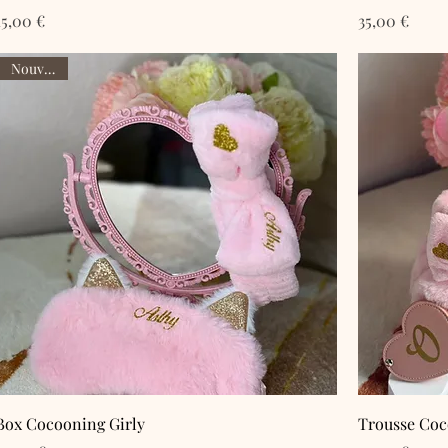
Prix
Prix
15,00 €
35,00 €
Nouveauté
Box Cocooning Girly
Trousse Coc