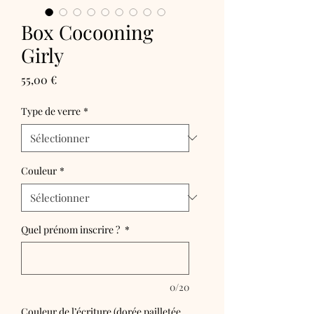
Box Cocooning
Girly
Prix
55,00 €
Type de verre
*
Couleur
*
Quel prénom inscrire ?
*
0/20
Couleur de l’écriture (dorée pailletée