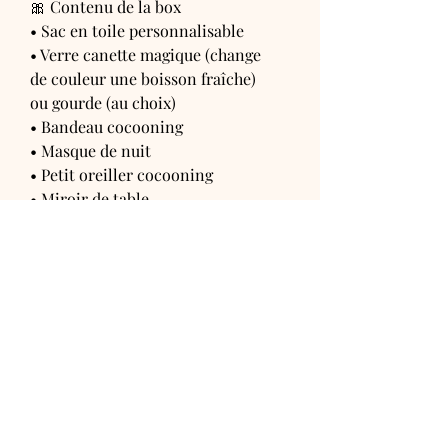
🎀 Contenu de la box
• Sac en toile personnalisable
• Verre canette magique (change
de couleur une boisson fraîche)
ou gourde (au choix)
• Bandeau cocooning
• Masque de nuit
• Petit oreiller cocooning
• Miroir de table
👉 Chaque élément de la box
peut être personnalisé (prénom,
initiales, surnom).
Infos pratiques
• Verre canette : 450ml
• Lavage à la main recommandé
pour les articles personnalisés
• Accessoires en tissu doux