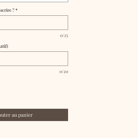
scrire ?
*
0/25
atif)
0/20
outer au panier