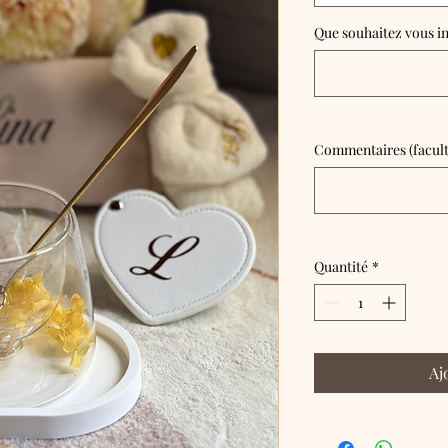
Que souhaitez vous in
Commentaires (facult
Quantité
*
Aj